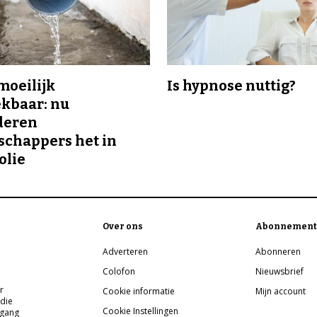
 moeilijk
Is hypnose nuttig?
kbaar: nu
deren
chappers het in
olie
Over ons
Abonnement
Adverteren
Abonneren
Colofon
Nieuwsbrief
r
Cookie informatie
Mijn account
 die
Cookie Instellingen
pgang