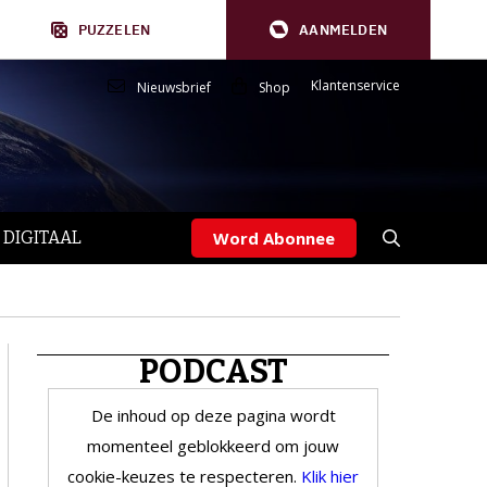
PUZZELEN
AANMELDEN
Klantenservice
Nieuwsbrief
Shop
 DIGITAAL
Word Abonnee
PODCAST
De inhoud op deze pagina wordt
momenteel geblokkeerd om jouw
cookie-keuzes te respecteren.
Klik hier