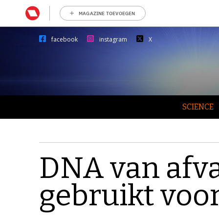
MAGAZINE TOEVOEGEN
facebook
instagram
X
SCIENCE
DNA van afv
gebruikt voo