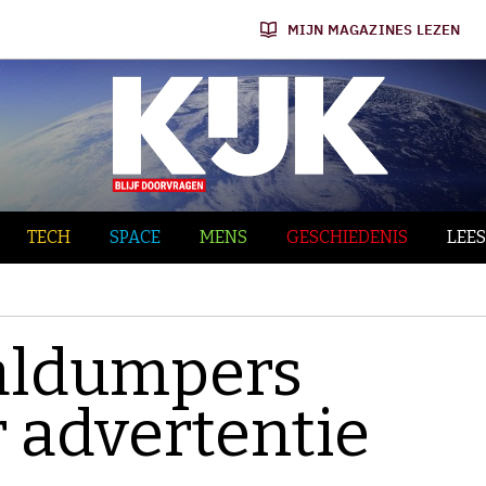
MIJN MAGAZINES LEZEN
TECH
SPACE
MENS
GESCHIEDENIS
LEES
aldumpers
r advertentie