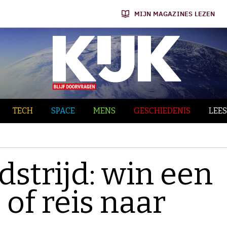
MIJN MAGAZINES LEZEN
TECH
SPACE
MENS
GESCHIEDENIS
LEES
strijd: win een
of reis naar