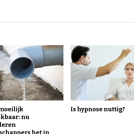
 moeilijk
Is hypnose nuttig?
kbaar: nu
deren
chappers het in