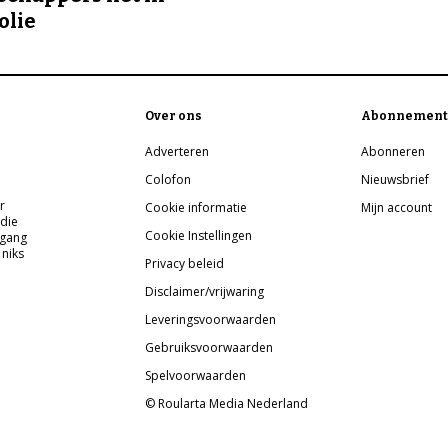
olie
Over ons
Abonnement
Adverteren
Abonneren
Colofon
Nieuwsbrief
r
Cookie informatie
Mijn account
 die
Cookie Instellingen
pgang
 niks
Privacy beleid
Disclaimer/vrijwaring
Leveringsvoorwaarden
Gebruiksvoorwaarden
Spelvoorwaarden
© Roularta Media Nederland