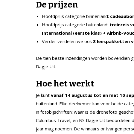
De prijzen
Hoofdprijs categorie binnenland:
cadeaubon 
Hoofdprijs categorie buitenland:
treinreis 
International
(eerste klas) +
Airbnb
-vou
Verder verdelen we ook
8 leespakketten 
De tien beste inzendingen worden bovendien ge
Dagje Uit.​
Hoe het werkt
Je kunt
vanaf 14 augustus tot en met 10 s
buitenland. Elke deelnemer kan voor beide categ
in fotobijschriften: waar is de dronefoto gesc
Columbus Travel, en NS Dagje Uit beoordelen d
jaar mag noemen. De winnaars ontvangen persoo