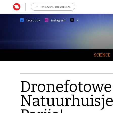
MAGAZINE TOEVOEGEN
facebook
instagram
X
SCIENCE
Dronefotowed
Natuurhuisje 