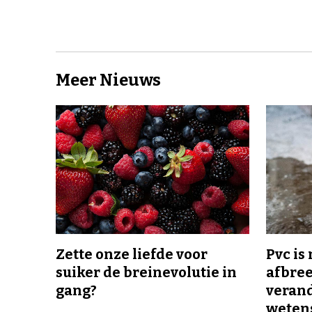
Meer Nieuws
Zette onze liefde voor
Pvc is
suiker de breinevolutie in
afbree
gang?
veran
wetens