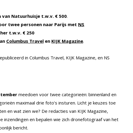
van Natuurhuisje t.w.v. € 500
.
voor twee personen naar Parijs met
NS
cher
t.w.v. € 250
van
Columbus Travel
en
KIJK Magazine
.
publiceerd in Columbus Travel, KIJK Magazine, en NS
eptember
meedoen voor twee categorieën: binnenland en
orieën maximaal drie foto’s insturen. Licht je keuzes toe
hoten en wat zien we? De redacties van KIJK Magazine,
e inzendingen en bepalen wie zich dronefotograaf van het
nlijk bericht.