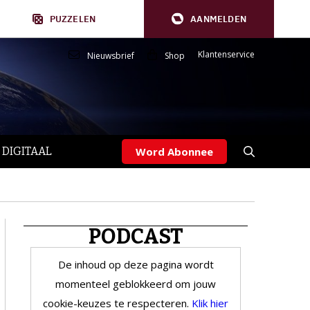
PUZZELEN
AANMELDEN
Klantenservice
Nieuwsbrief
Shop
 DIGITAAL
Word Abonnee
PODCAST
De inhoud op deze pagina wordt
momenteel geblokkeerd om jouw
cookie-keuzes te respecteren.
Klik hier