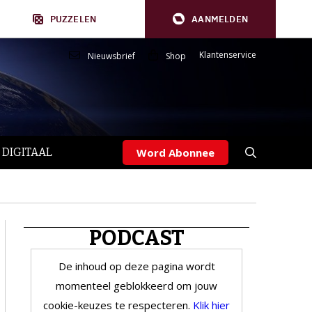
PUZZELEN
AANMELDEN
Klantenservice
Nieuwsbrief
Shop
 DIGITAAL
Word Abonnee
PODCAST
De inhoud op deze pagina wordt
momenteel geblokkeerd om jouw
cookie-keuzes te respecteren.
Klik hier