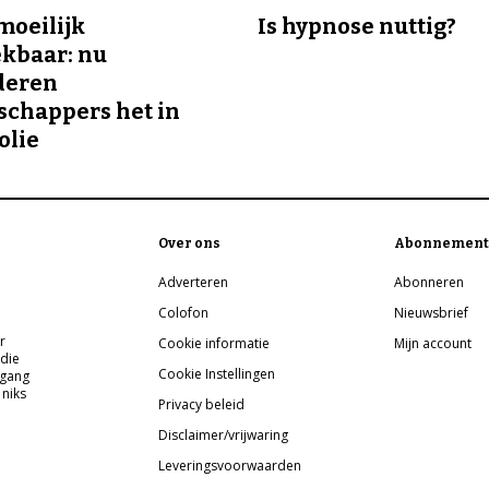
 moeilijk
Is hypnose nuttig?
kbaar: nu
deren
chappers het in
olie
Over ons
Abonnement
Adverteren
Abonneren
Colofon
Nieuwsbrief
r
Cookie informatie
Mijn account
 die
Cookie Instellingen
pgang
 niks
Privacy beleid
Disclaimer/vrijwaring
Leveringsvoorwaarden