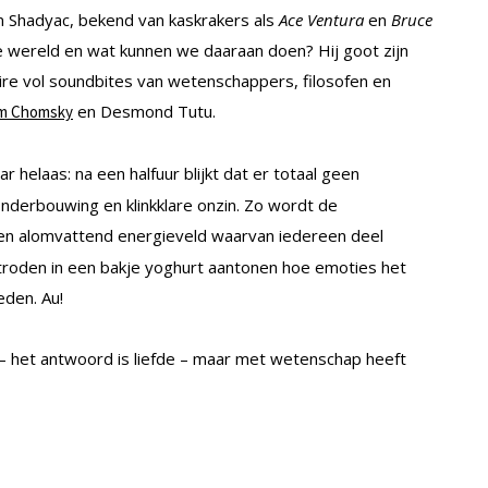
m Shadyac, bekend van kaskrakers als
Ace Ventura
en
Bruce
 de wereld en wat kunnen we daaraan doen? Hij goot zijn
re vol soundbites van wetenschappers, filosofen en
en Desmond Tutu.
m Chomsky
helaas: na een halfuur blijkt dat er totaal geen
derbouwing en klinkklare onzin. Zo wordt de
en alomvattend energieveld waarvan iedereen deel
troden in een bakje yoghurt aantonen hoe emoties het
eden. Au!
 – het antwoord is liefde – maar met wetenschap heeft