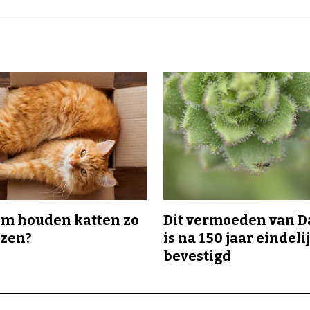
m houden katten zo
Dit vermoeden van 
ozen?
is na 150 jaar eindeli
bevestigd