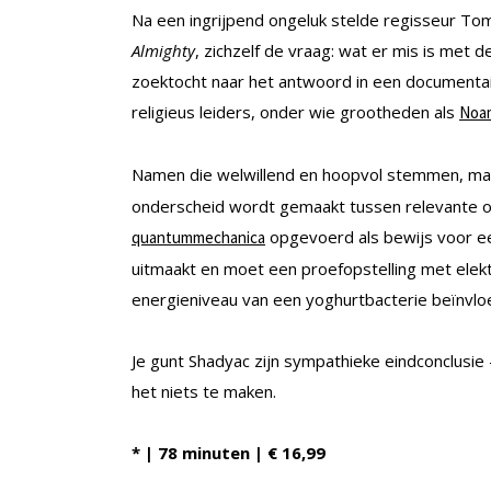
Na een ingrijpend ongeluk stelde regisseur To
Almighty
, zichzelf de vraag: wat er mis is met
zoektocht naar het antwoord in een documentai
religieus leiders, onder wie grootheden als
Noa
Namen die welwillend en hoopvol stemmen, maar 
onderscheid wordt gemaakt tussen relevante on
opgevoerd als bewijs voor e
quantummechanica
uitmaakt en moet een proefopstelling met elek
energieniveau van een yoghurtbacterie beïnvlo
Je gunt Shadyac zijn sympathieke eindconclusie
het niets te maken.
* | 78 minuten | € 16,99