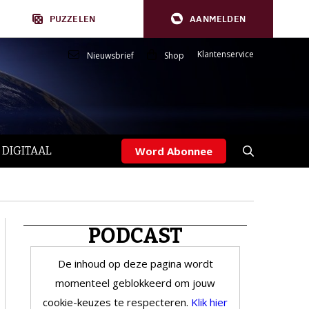
PUZZELEN
AANMELDEN
Klantenservice
Nieuwsbrief
Shop
 DIGITAAL
Word Abonnee
PODCAST
De inhoud op deze pagina wordt
momenteel geblokkeerd om jouw
cookie-keuzes te respecteren.
Klik hier