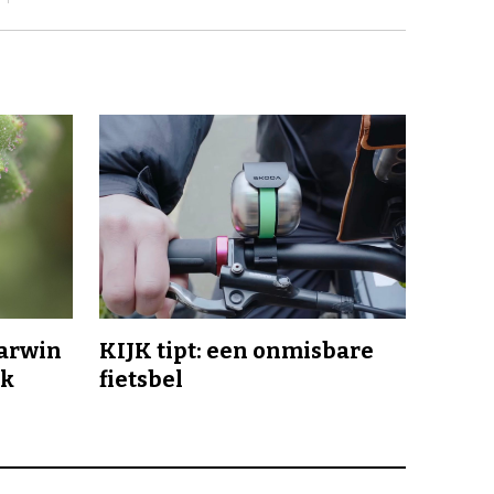
Darwin
KIJK tipt: een onmisbare
jk
fietsbel