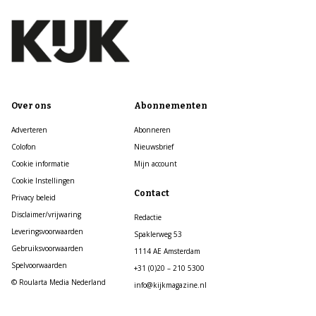
Over ons
Abonnementen
Adverteren
Abonneren
Colofon
Nieuwsbrief
Cookie informatie
Mijn account
Cookie Instellingen
Contact
Privacy beleid
Disclaimer/vrijwaring
Redactie
Leveringsvoorwaarden
Spaklerweg 53
Gebruiksvoorwaarden
1114 AE Amsterdam
Spelvoorwaarden
+31 (0)20 – 210 5300
© Roularta Media Nederland
info@kijkmagazine.nl