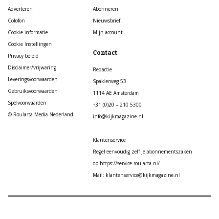
Adverteren
Abonneren
Colofon
Nieuwsbrief
Cookie informatie
Mijn account
Cookie Instellingen
Contact
Privacy beleid
Disclaimer/vrijwaring
Redactie
Leveringsvoorwaarden
Spaklerweg 53
Gebruiksvoorwaarden
1114 AE Amsterdam
Spelvoorwaarden
+31 (0)20 – 210 5300
© Roularta Media Nederland
info@kijkmagazine.nl
Klantenservice
Regel eenvoudig zelf je abonnementszaken
op https://service.roularta.nl/
Mail: klantenservice@kijkmagazine.nl