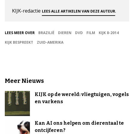
KIJK-redactie
.
LEES ALLE ARTIKELEN VAN DEZE AUTEUR
LEES MEER OVER
BRAZILIË
DIEREN
DVD
FILM
KIJK 8-2014
KIJK BESPREEKT
ZUID-AMERIKA
Meer Nieuws
KIJK op de wereld: vliegtuigen, vogels
en varkens
Kan AI ons helpen om dierentaal te
ontcijferen?