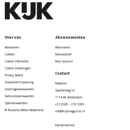
Over ons
Abonnementen
Adverteren
Abonneren
Colofon
Nieuwsbrief
Cookie informatie
Mijn account
Cookie Instellingen
Contact
Privacy beleid
Disclaimer/vrijwaring
Redactie
Leveringsvoorwaarden
Spaklerweg 53
Gebruiksvoorwaarden
1114 AE Amsterdam
Spelvoorwaarden
+31 (0)20 – 210 5300
© Roularta Media Nederland
info@kijkmagazine.nl
Klantenservice