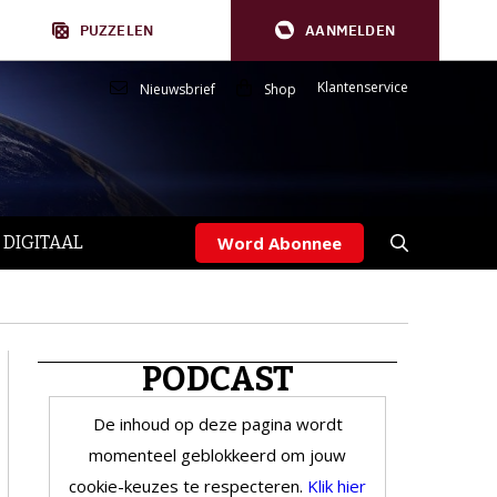
PUZZELEN
AANMELDEN
Klantenservice
Nieuwsbrief
Shop
 DIGITAAL
Word Abonnee
PODCAST
De inhoud op deze pagina wordt
momenteel geblokkeerd om jouw
cookie-keuzes te respecteren.
Klik hier