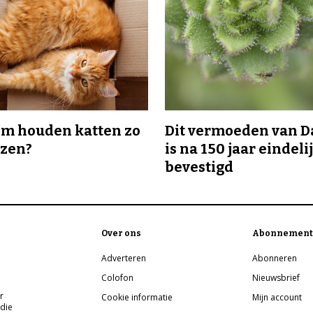
m houden katten zo
Dit vermoeden van 
ozen?
is na 150 jaar eindeli
bevestigd
Over ons
Abonnement
Adverteren
Abonneren
Colofon
Nieuwsbrief
r
Cookie informatie
Mijn account
 die