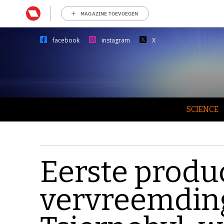
MAGAZINE TOEVOEGEN
facebook
instagram
X
SCIENCE
Eerste produc
vervreemdin