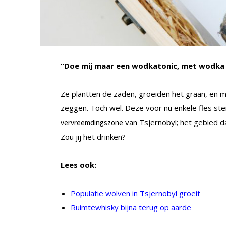
“Doe mij maar een wodkatonic, met wodka v
Ze plantten de zaden, groeiden het graan, en ma
zeggen. Toch wel. Deze voor nu enkele fles ste
van Tsjernobyl; het gebied d
vervreemdingszone
Zou jij het drinken?
Lees ook:
Populatie wolven in Tsjernobyl groeit
Ruimtewhisky bijna terug op aarde