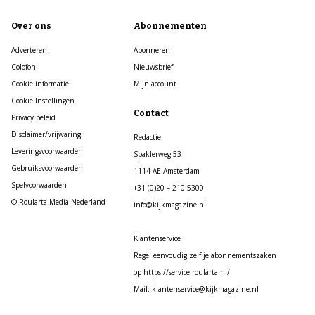
Over ons
Abonnementen
Adverteren
Abonneren
Colofon
Nieuwsbrief
Cookie informatie
Mijn account
Cookie Instellingen
Contact
Privacy beleid
Disclaimer/vrijwaring
Redactie
Leveringsvoorwaarden
Spaklerweg 53
Gebruiksvoorwaarden
1114 AE Amsterdam
Spelvoorwaarden
+31 (0)20 – 210 5300
© Roularta Media Nederland
info@kijkmagazine.nl
Klantenservice
Regel eenvoudig zelf je abonnementszaken
op https://service.roularta.nl/
Mail: klantenservice@kijkmagazine.nl