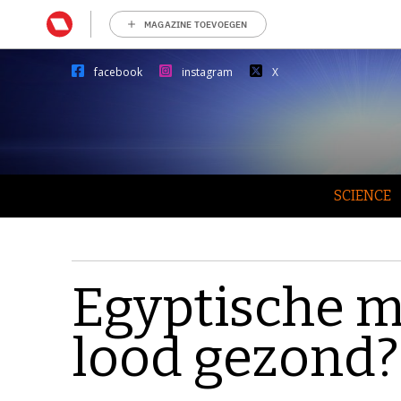
MAGAZINE TOEVOEGEN
facebook
instagram
X
SCIENCE
Egyptische 
lood gezond?