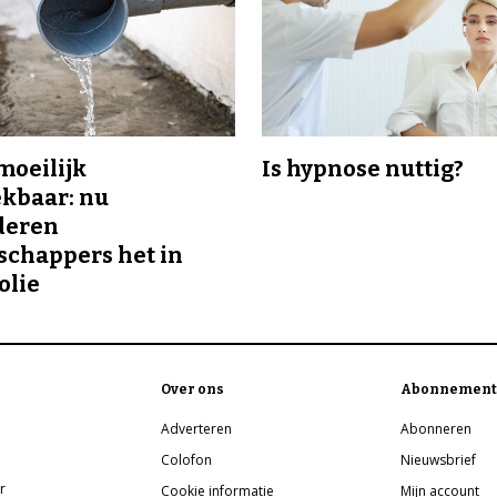
 moeilijk
Is hypnose nuttig?
kbaar: nu
deren
chappers het in
olie
Over ons
Abonnement
Adverteren
Abonneren
Colofon
Nieuwsbrief
r
Cookie informatie
Mijn account