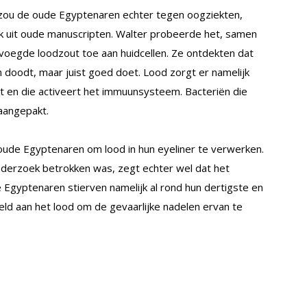
 zou de oude Egyptenaren echter tegen oogziekten,
ek uit oude manuscripten. Walter probeerde het, samen
 voegde loodzout toe aan huidcellen. Ze ontdekten dat
n doodt, maar juist goed doet. Lood zorgt er namelijk
t en die activeert het immuunsysteem. Bacteriën die
aangepakt.
oude Egyptenaren om lood in hun eyeliner te verwerken.
onderzoek betrokken was, zegt echter wel dat het
e Egyptenaren stierven namelijk al rond hun dertigste en
d aan het lood om de gevaarlijke nadelen ervan te