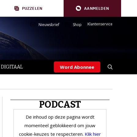
PUZZELEN
AANMELDEN
Klantenservice
Nieuwsbrief
Shop
 DIGITAAL
Word Abonnee
PODCAST
De inhoud op deze pagina wordt
momenteel geblokkeerd om jouw
cookie-keuzes te respecteren.
Klik hier