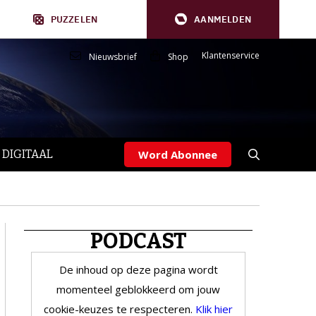
PUZZELEN
AANMELDEN
Klantenservice
Nieuwsbrief
Shop
 DIGITAAL
Word Abonnee
PODCAST
De inhoud op deze pagina wordt
momenteel geblokkeerd om jouw
cookie-keuzes te respecteren.
Klik hier