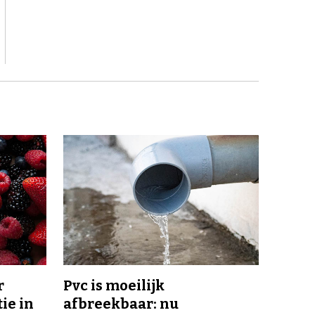
r
Pvc is moeilijk
ie in
afbreekbaar: nu