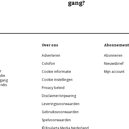
gang?
Over ons
Abonnement
Adverteren
Abonneren
Colofon
Nieuwsbrief
r
Cookie informatie
Mijn account
 die
Cookie Instellingen
pgang
 niks
Privacy beleid
Disclaimer/vrijwaring
Leveringsvoorwaarden
Gebruiksvoorwaarden
Spelvoorwaarden
© Roularta Media Nederland