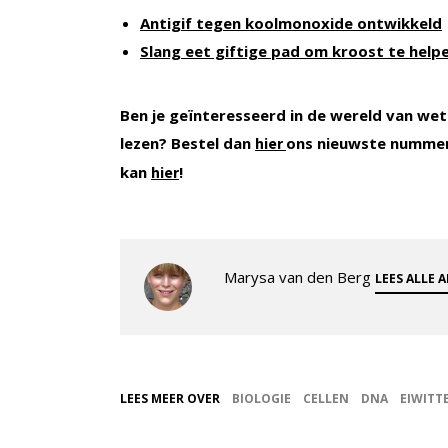
Antigif tegen koolmonoxide ontwikkeld
Slang eet giftige pad om kroost te help
Ben je geïnteresseerd in de wereld van wet
lezen? Bestel dan
ons nieuwste nummer
hier
kan
!
hier
Marysa van den Berg
LEES ALLE 
LEES MEER OVER
BIOLOGIE
CELLEN
DNA
EIWITT