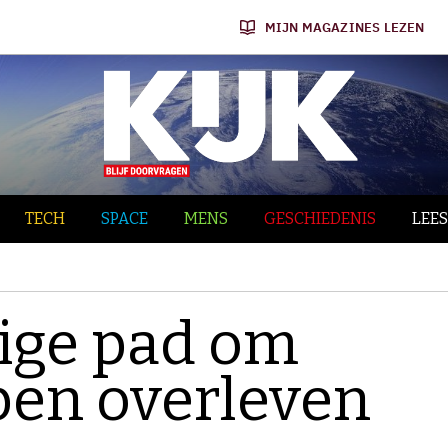
MIJN MAGAZINES LEZEN
TECH
SPACE
MENS
GESCHIEDENIS
LEES
tige pad om
lpen overleven