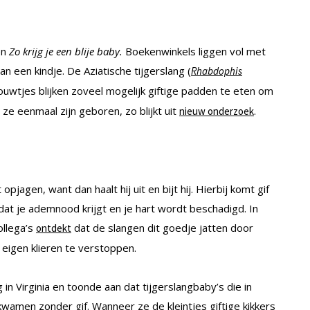
en
Zo krijg je een blije baby.
Boekenwinkels liggen vol met
 een kindje. De Aziatische tijgerslang (
Rhabdophis
uwtjes blijken zoveel mogelijk giftige padden te eten om
e eenmaal zijn geboren, zo blijkt uit
.
nieuw onderzoek
opjagen, want dan haalt hij uit en bijt hij. Hierbij komt gif
t dat je ademnood krijgt en je hart wordt beschadigd. In
llega’s
dat de slangen dit goedje jatten door
ontdekt
 eigen klieren te verstoppen.
in Virginia en toonde aan dat tijgerslangbaby’s die in
men zonder gif. Wanneer ze de kleintjes giftige kikkers