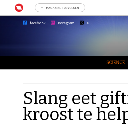
MAGAZINE TOEVOEGEN
facebook
instagram
X
SCIENCE
Slang eet gif
kroost te he