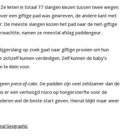
Ze lieten in totaal 77 slangen kiezen tussen twee wegen.
 over een giftige pad was gewreven, de andere kant met
er. De meeste slangen kozen het pad naar de niet-giftige
erwachtte, namen ze meestal afslag paddengeur.
tijgerslang op zoek gaat naar giftige prooien om hun
e zichzelf kunnen verdedigen. Zelf kunnen de baby’s
 te klein voor.
s geen
piece-of-cake.
De padden zijn veel zeldzamer dan de
is er een verhoogd risico op hongersterfte voor de
eren wel de beste start geven. Hieruit blijkt maar weer
nal Geographic