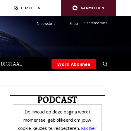
PUZZELEN
AANMELDEN
Klantenservice
Nieuwsbrief
Shop
 DIGITAAL
Word Abonnee
PODCAST
De inhoud op deze pagina wordt
momenteel geblokkeerd om jouw
cookie-keuzes te respecteren.
Klik hier