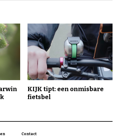
Darwin
KIJK tipt: een onmisbare
jk
fietsbel
en
Contact