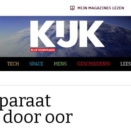
MIJN MAGAZINES LEZEN
TECH
SPACE
MENS
GESCHIEDENIS
LEES
pparaat
 door oor