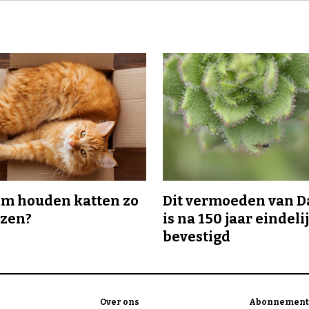
m houden katten zo
Dit vermoeden van 
ozen?
is na 150 jaar eindeli
bevestigd
Over ons
Abonnement