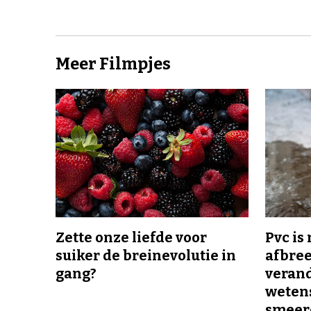
Meer Filmpjes
Zette onze liefde voor
Pvc is
suiker de breinevolutie in
afbree
gang?
veran
wetens
smeer