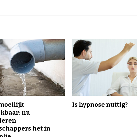
 moeilijk
Is hypnose nuttig?
kbaar: nu
deren
chappers het in
olie