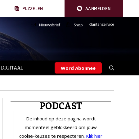
PUZZELEN
AANMELDEN
Klantenservice
Nieuwsbrief
Shop
 DIGITAAL
Word Abonnee
PODCAST
De inhoud op deze pagina wordt
momenteel geblokkeerd om jouw
cookie-keuzes te respecteren.
Klik hier