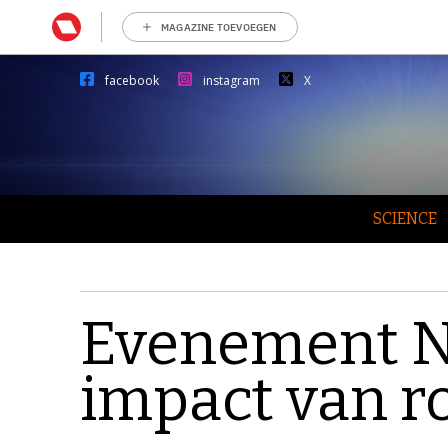
MAGAZINE TOEVOEGEN
facebook
instagram
X
SCIENCE
Evenement NR
impact van r