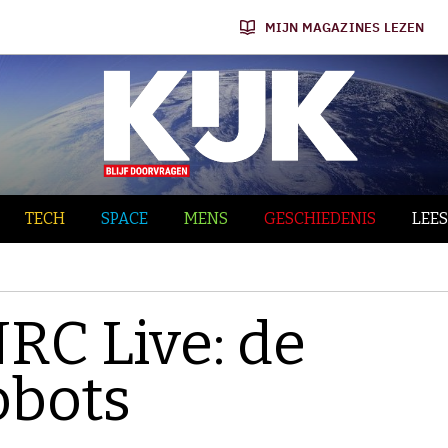
MIJN MAGAZINES LEZEN
TECH
SPACE
MENS
GESCHIEDENIS
LEES
C Live: de
obots