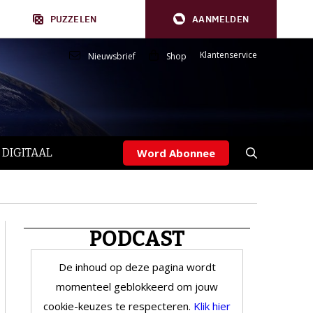
PUZZELEN
AANMELDEN
Klantenservice
Nieuwsbrief
Shop
 DIGITAAL
Word Abonnee
PODCAST
De inhoud op deze pagina wordt
momenteel geblokkeerd om jouw
cookie-keuzes te respecteren.
Klik hier