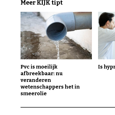
Meer KIJK tipt
Pvc is moeilijk
Is hyp
afbreekbaar: nu
veranderen
wetenschappers het in
smeerolie