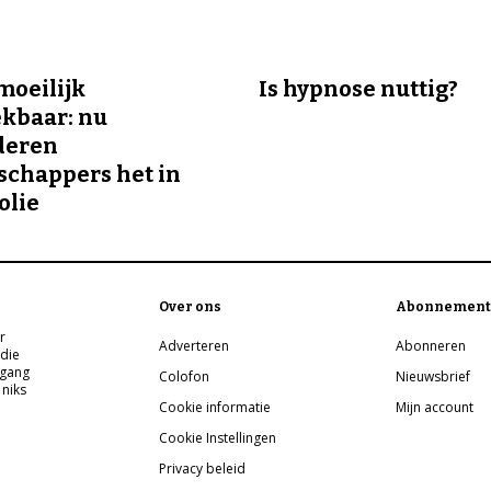
 moeilijk
Is hypnose nuttig?
kbaar: nu
deren
chappers het in
olie
Over ons
Abonnement
r
Adverteren
Abonneren
 die
pgang
Colofon
Nieuwsbrief
 niks
Cookie informatie
Mijn account
Cookie Instellingen
Privacy beleid