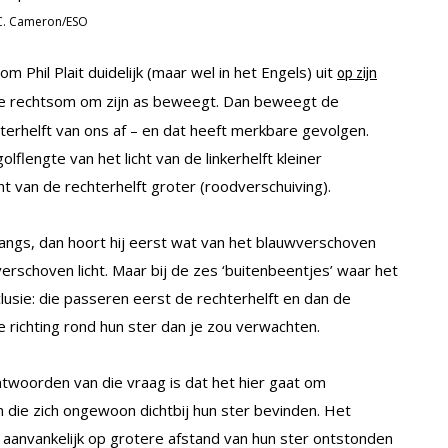
C. Cameron/ESO
 Phil Plait duidelijk (maar wel in het Engels) uit
op zijn
 die rechtsom om zijn as beweegt. Dan beweegt de
hterhelft van ons af – en dat heeft merkbare gevolgen.
flengte van het licht van de linkerhelft kleiner
ht van de rechterhelft groter (roodverschuiving).
langs, dan hoort hij eerst wat van het blauwverschoven
verschoven licht. Maar bij de zes ‘buitenbeentjes’ waar het
usie: die passeren eerst de rechterhelft en dan de
e richting rond hun ster dan je zou verwachten.
ntwoorden van die vraag is dat het hier gaat om
 die zich ongewoon dichtbij hun ster bevinden. Het
e aanvankelijk op grotere afstand van hun ster ontstonden