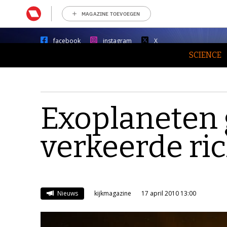
MAGAZINE TOEVOEGEN
facebook
instagram
X
SCIENCE
Exoplaneten 
verkeerde ric
Nieuws
kijkmagazine
17 april 2010 13:00