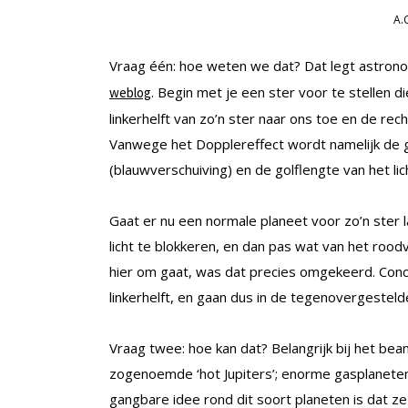
A.
Vraag één: hoe weten we dat? Dat legt astronoom
. Begin met je een ster voor te stellen
weblog
linkerhelft van zo’n ster naar ons toe en de rec
Vanwege het Dopplereffect wordt namelijk de gol
(blauwverschuiving) en de golflengte van het lic
Gaat er nu een normale planeet voor zo’n ster 
licht te blokkeren, en dan pas wat van het rood
hier om gaat, was dat precies omgekeerd. Concl
linkerhelft, en gaan dus in de tegenovergesteld
Vraag twee: hoe kan dat? Belangrijk bij het bea
zogenoemde ‘hot Jupiters’; enorme gasplaneten
gangbare idee rond dit soort planeten is dat z