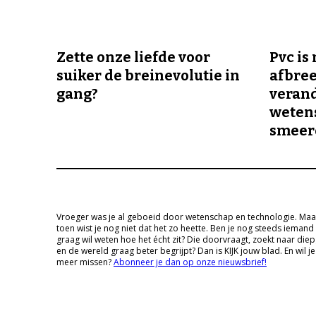
Zette onze liefde voor
Pvc is
suiker de breinevolutie in
afbree
gang?
veran
wetens
smeer
Vroeger was je al geboeid door wetenschap en technologie. Maa
toen wist je nog niet dat het zo heette. Ben je nog steeds iemand
graag wil weten hoe het écht zit? Die doorvraagt, zoekt naar die
en de wereld graag beter begrijpt? Dan is KIJK jouw blad. En wil je
meer missen?
Abonneer je dan op onze nieuwsbrief!