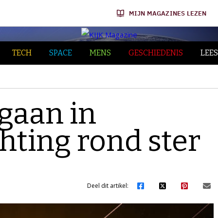
MIJN MAGAZINES LEZEN
TECH
SPACE
MENS
GESCHIEDENIS
LEES
gaan in
hting rond ster
Deel dit artikel: