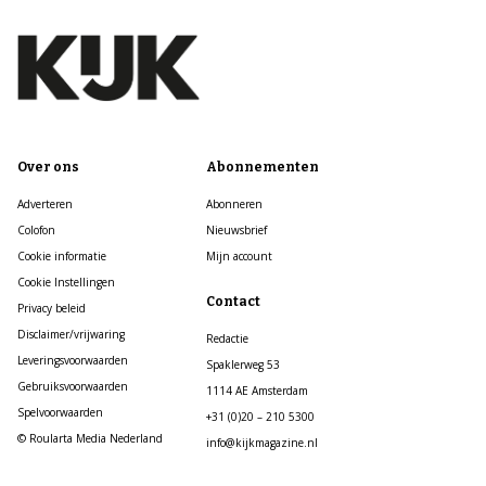
Over ons
Abonnementen
Adverteren
Abonneren
Colofon
Nieuwsbrief
Cookie informatie
Mijn account
Cookie Instellingen
Contact
Privacy beleid
Disclaimer/vrijwaring
Redactie
Leveringsvoorwaarden
Spaklerweg 53
Gebruiksvoorwaarden
1114 AE Amsterdam
Spelvoorwaarden
+31 (0)20 – 210 5300
© Roularta Media Nederland
info@kijkmagazine.nl