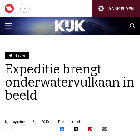
AANMELDEN
Nieuws
Expeditie brengt
onderwatervulkaan in
beeld
kijkmagazine
18 juli 2010
Deel dit artikel:
13:00