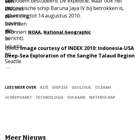
(zie
zeebodem bestudeerd. De expeditie, waar ook het
een
de
Indonesische schip Baruna Jaya IV bij betrokken is,
afstand:
afbeelding
duurt nog tot 14 augustus 2010.
ze
boven
bevinden
dit
zich
Bronnen:
,
NOAA
National Geographic
bericht).
in
Jakarta
Beeld:
Image courtesy of INDEX 2010: Indonesia-USA
en
Deep-Sea Exploration of the Sangihe Talaud Region
Seattle
en
communiceren
via
LEES MEER OVER
AZIË
DIEPZEE
GEOLOGIE
OCEAAN
een
SCHEEPVAART
TECHNOLOGIE
VULKAAN
WETENSCHAP
satellietverbinding
met
het
schip.
Meer Nieuws