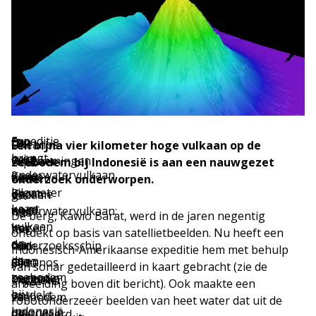
Expeditie
Een
De
“Dit
De
Okeanos
Een bijna vier kilometer hoge vulkaan op de
brengt
ruim
berg,
is
waarnemingen
Explorer
zeebodem bij Indonesië is aan een nauwgezet
onderwatervulkaan
3
Kawio
een
werden
heeft
onderzoek onderworpen.
in
kilometer
Barat,
enorme
gedaan
tot
kaart
hoge
werd
onderwatervulkaan;
met
nu
De berg, Kawio Barat, werd in de jaren negentig
vulkaan
in
hoger
het
toe
ontdekt op basis van satellietbeelden. Nu heeft een
op
de
dan
onderzoeksschip
ruim
Indonesisch-Amerikaanse expeditie hem met behulp
de
jaren
alle
Okeanos
6000
van sonar gedetailleerd in kaart gebracht (zie de
zeebodem
negentig
bergen
Explorer
kilometer
afbeelding boven dit bericht). Ook maakte een
bij
ontdekt
in
van
zeebodem
robotonderzeeër beelden van heet water dat uit de
Indonesië
op
Indonesië
de
bestudeerd.