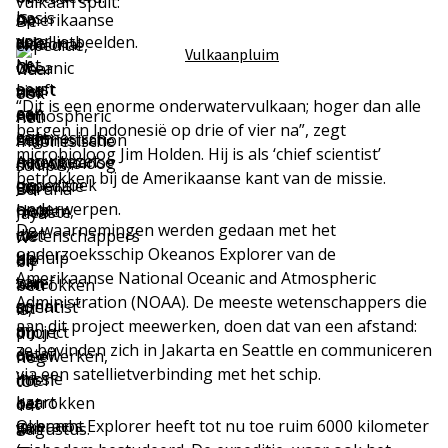
vulkaan spuit:
is
basis
op
Amerikaanse
De
voor
satellietbeelden.
drie
National
expeditie,
het
Nu
of
Oceanic
waar
eerst
heeft
vier
and
ook
“Dit is een enorme onderwatervulkaan; hoger dan alle
aan
een
na”,
Atmospheric
het
bergen in Indonesië op drie of vier na”, zegt
een
Indonesisch-
zegt
Administration
Indonesische
microbioloog Jim Holden. Hij is als ‘chief scientist’
nauwgezet
Amerikaanse
microbioloog
(NOAA).
schip
betrokken bij de Amerikaanse kant van de missie.
onderzoek
expeditie
Jim
De
Baruna
onderwerpen.
hem
Holden,
meeste
Jaya
De waarnemingen werden gedaan met het
met
die
wetenschappers
IV
onderzoeksschip Okeanos Explorer van de
behulp
als
die
bij
Amerikaanse National Oceanic and Atmospheric
van
‘chief
aan
betrokken
Administration (NOAA). De meeste wetenschappers die
sonar
scientist’
dit
is,
aan dit project meewerken, doen dat van een afstand:
in
bij
project
duurt
ze bevinden zich in Jakarta en Seattle en communiceren
detail
de
meewerken,
nog
via een satellietverbinding met het schip.
in
missie
doen
tot
kaart
betrokken
dat
14
gebracht
Okeanos Explorer heeft tot nu toe ruim 6000 kilometer
is.
van
augustus.