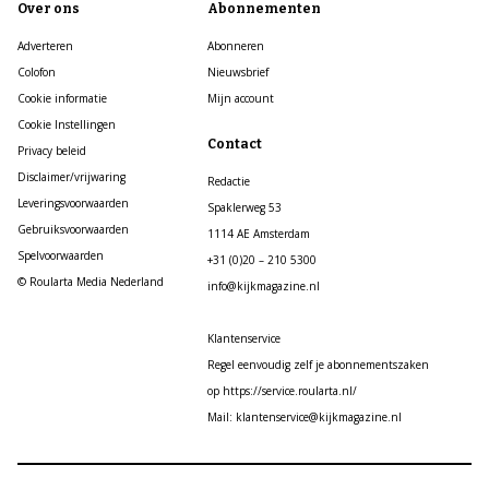
Over ons
Abonnementen
Adverteren
Abonneren
Colofon
Nieuwsbrief
Cookie informatie
Mijn account
Cookie Instellingen
Contact
Privacy beleid
Disclaimer/vrijwaring
Redactie
Leveringsvoorwaarden
Spaklerweg 53
Gebruiksvoorwaarden
1114 AE Amsterdam
Spelvoorwaarden
+31 (0)20 – 210 5300
© Roularta Media Nederland
info@kijkmagazine.nl
Klantenservice
Regel eenvoudig zelf je abonnementszaken
op https://service.roularta.nl/
Mail: klantenservice@kijkmagazine.nl