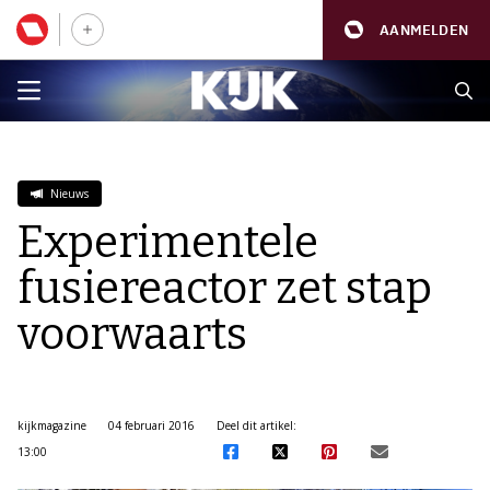
AANMELDEN
Nieuws
Experimentele
fusiereactor zet stap
voorwaarts
kijkmagazine
04 februari 2016
Deel dit artikel:
13:00