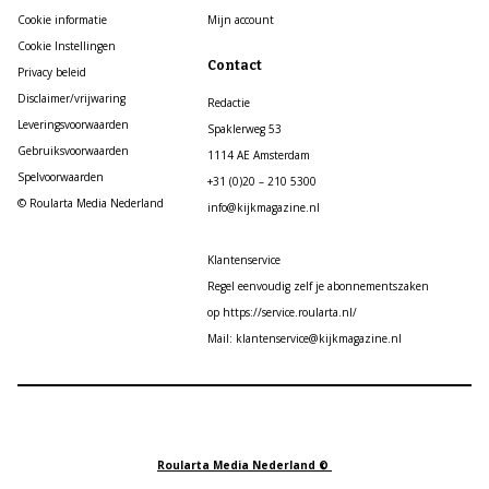
Cookie informatie
Mijn account
Cookie Instellingen
Contact
Privacy beleid
Disclaimer/vrijwaring
Redactie
Leveringsvoorwaarden
Spaklerweg 53
Gebruiksvoorwaarden
1114 AE Amsterdam
Spelvoorwaarden
+31 (0)20 – 210 5300
© Roularta Media Nederland
info@kijkmagazine.nl
Klantenservice
Regel eenvoudig zelf je abonnementszaken
op https://service.roularta.nl/
Mail: klantenservice@kijkmagazine.nl
Roularta Media Nederland ©