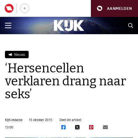
AANMELDEN
Nieuws
‘Hersencellen
verklaren drang naar
seks’
KIJK-redactie
15 oktober 2015
Deel dit artikel:
13:00