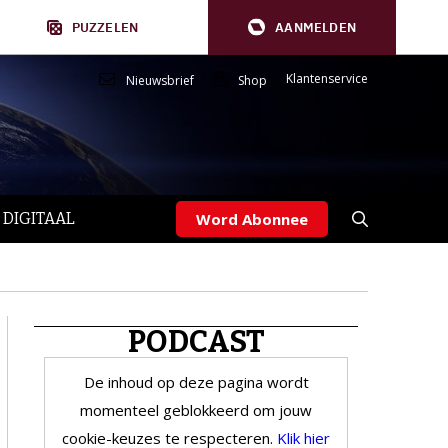
PUZZELEN
AANMELDEN
Klantenservice
Nieuwsbrief
Shop
 DIGITAAL
Word Abonnee
PODCAST
De inhoud op deze pagina wordt
momenteel geblokkeerd om jouw
cookie-keuzes te respecteren.
Klik hier