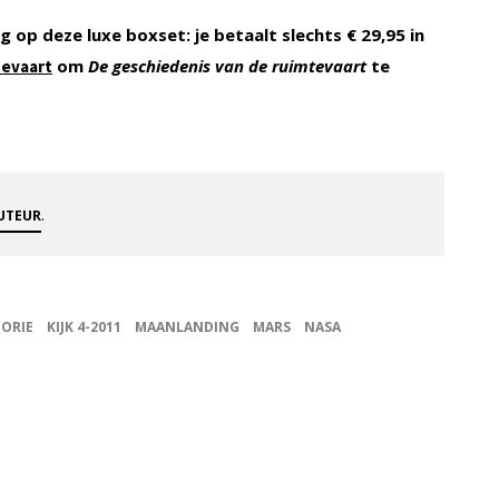
ing op deze luxe boxset: je betaalt slechts € 29,95 in
om
De geschiedenis van de ruimtevaart
te
tevaart
.
AUTEUR
TORIE
KIJK 4-2011
MAANLANDING
MARS
NASA