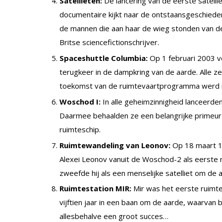
Satellieten:
De lancering van de eerste satellie
documentaire kijkt naar de ontstaansgeschiede
de mannen die aan haar de wieg stonden van d
Britse sciencefictionschrijver.
Spaceshuttle Columbia:
Op 1 februari 2003 v
terugkeer in de dampkring van de aarde. Alle
toekomst van de ruimtevaartprogramma werd in
Woschod I:
In alle geheimzinnigheid lanceerd
Daarmee behaalden ze een belangrijke primeur 
ruimteschip.
Ruimtewandeling van Leonov:
Op 18 maart 1
Alexei Leonov vanuit de Woschod-2 als eerste
zweefde hij als een menselijke satelliet om de 
Ruimtestation MIR:
Mir was het eerste ruimt
vijftien jaar in een baan om de aarde, waarvan
allesbehalve een groot succes…