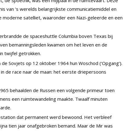
t, de Spoetnik, was een mijlpaal in de ruimtevaart. Deze
nis van ’s werelds belangrijkste communicatiemiddel en
e moderne satelliet, waaronder een Nazi-geleerde en een
erbrandde de spaceshuttle Columbia boven Texas bij
 zeven bemanningsleden kwamen om het leven en de
 twijfel getrokken.
en de Sovjets op 12 oktober 1964 hun Woschod (‘Opgang’).
in de race naar de maan: het eerste driepersoons
965 behaalden de Russen een volgende primeur toen
 mens een ruimtewandeling maakte. Twaalf minuten
aarde.
estation dat permanent werd bewoond. Het verbleef
 bijna tien jaar onafgebroken bemand. Maar de Mir was