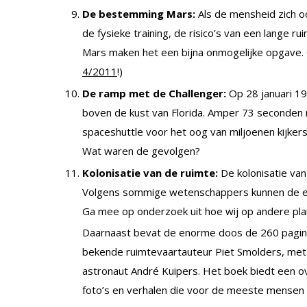
De bestemming Mars:
Als de mensheid zich oo
de fysieke training, de risico’s van een lange
Mars maken het een bijna onmogelijke opgave. O
4/2011
!)
De ramp met de Challenger:
Op 28 januari 19
boven de kust van Florida. Amper 73 seconden
spaceshuttle voor het oog van miljoenen kijkers
Wat waren de gevolgen?
Kolonisatie van de ruimte:
De kolonisatie van
Volgens sommige wetenschappers kunnen de eer
Ga mee op onderzoek uit hoe wij op andere pl
Daarnaast bevat de enorme doos de 260 pagin
bekende ruimtevaartauteur Piet Smolders, me
astronaut André Kuipers. Het boek biedt een ove
foto’s en verhalen die voor de meeste mensen n