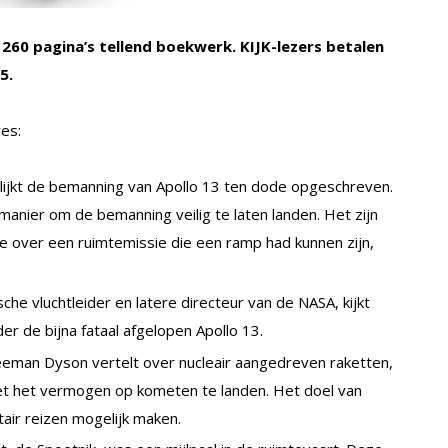
260 pagina’s tellend boekwerk. KIJK-lezers betalen
5.
es:
lijkt de bemanning van Apollo 13 ten dode opgeschreven.
anier om de bemanning veilig te laten landen. Het zijn
 over een ruimtemissie die een ramp had kunnen zijn,
.
he vluchtleider en latere directeur van de NASA, kijkt
er de bijna fataal afgelopen Apollo 13.
man Dyson vertelt over nucleair aangedreven raketten,
et het vermogen op kometen te landen. Het doel van
tair reizen mogelijk maken.