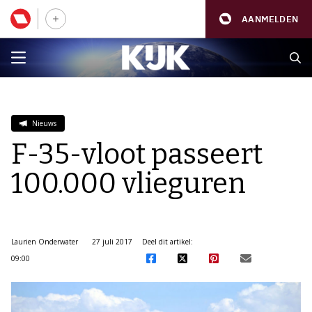
AANMELDEN
Nieuws
F-35-vloot passeert
100.000 vlieguren
Laurien Onderwater
27 juli 2017
Deel dit artikel:
09:00