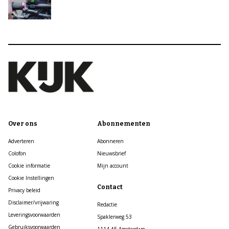
Over ons
Abonnementen
Adverteren
Abonneren
Colofon
Nieuwsbrief
Cookie informatie
Mijn account
Cookie Instellingen
Contact
Privacy beleid
Disclaimer/vrijwaring
Redactie
Leveringsvoorwaarden
Spaklerweg 53
Gebruiksvoorwaarden
1114 AE Amsterdam