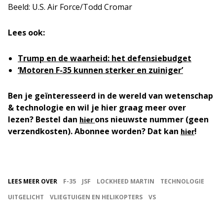
Beeld: U.S. Air Force/Todd Cromar
Lees ook:
Trump en de waarheid: het defensiebudget
‘Motoren F-35 kunnen sterker en zuiniger’
Ben je geïnteresseerd in de wereld van wetenschap
& technologie en wil je hier graag meer over
lezen? Bestel dan
ons nieuwste nummer (geen
hier
verzendkosten). Abonnee worden? Dat kan
!
hier
LEES MEER OVER
F-35
JSF
LOCKHEED MARTIN
TECHNOLOGIE
UITGELICHT
VLIEGTUIGEN EN HELIKOPTERS
VS