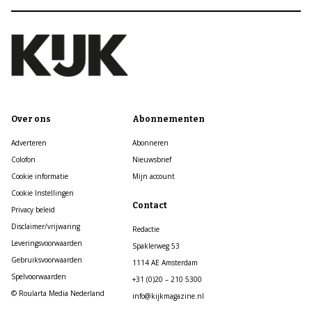
Over ons
Abonnementen
Adverteren
Abonneren
Colofon
Nieuwsbrief
Cookie informatie
Mijn account
Cookie Instellingen
Contact
Privacy beleid
Disclaimer/vrijwaring
Redactie
Leveringsvoorwaarden
Spaklerweg 53
Gebruiksvoorwaarden
1114 AE Amsterdam
Spelvoorwaarden
+31 (0)20 – 210 5300
© Roularta Media Nederland
info@kijkmagazine.nl