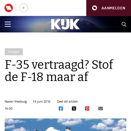
AANMELDEN
Filmpjes
F-35 vertraagd? Stof
de F-18 maar af
Naomi Vreeburg
14 juni 2016
Deel dit artikel:
16:00