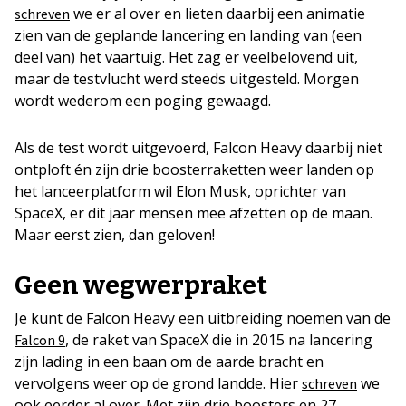
we er al over en lieten daarbij een animatie
schreven
zien van de geplande lancering en landing van (een
deel van) het vaartuig. Het zag er veelbelovend uit,
maar de testvlucht werd steeds uitgesteld. Morgen
wordt wederom een poging gewaagd.
Als de test wordt uitgevoerd, Falcon Heavy daarbij niet
ontploft én zijn drie boosterraketten weer landen op
het lanceerplatform wil Elon Musk, oprichter van
SpaceX, er dit jaar mensen mee afzetten op de maan.
Maar eerst zien, dan geloven!
Geen wegwerpraket
Je kunt de Falcon Heavy een uitbreiding noemen van de
, de raket van SpaceX die in 2015 na lancering
Falcon 9
zijn lading in een baan om de aarde bracht en
vervolgens weer op de grond landde. Hier
we
schreven
ook eerder al over. Met zijn drie boosters en 27