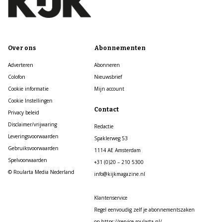
Over ons
Abonnementen
Adverteren
Abonneren
Colofon
Nieuwsbrief
Cookie informatie
Mijn account
Cookie Instellingen
Contact
Privacy beleid
Disclaimer/vrijwaring
Redactie
Leveringsvoorwaarden
Spaklerweg 53
Gebruiksvoorwaarden
1114 AE Amsterdam
Spelvoorwaarden
+31 (0)20 – 210 5300
© Roularta Media Nederland
info@kijkmagazine.nl
Klantenservice
Regel eenvoudig zelf je abonnementszaken
op https://service.roularta.nl/