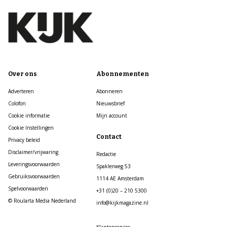
Over ons
Abonnementen
Adverteren
Abonneren
Colofon
Nieuwsbrief
Cookie informatie
Mijn account
Cookie Instellingen
Contact
Privacy beleid
Disclaimer/vrijwaring
Redactie
Leveringsvoorwaarden
Spaklerweg 53
Gebruiksvoorwaarden
1114 AE Amsterdam
Spelvoorwaarden
+31 (0)20 – 210 5300
© Roularta Media Nederland
info@kijkmagazine.nl