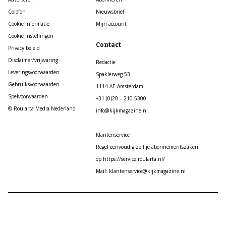
Colofon
Nieuwsbrief
Cookie informatie
Mijn account
Cookie Instellingen
Contact
Privacy beleid
Disclaimer/vrijwaring
Redactie
Leveringsvoorwaarden
Spaklerweg 53
Gebruiksvoorwaarden
1114 AE Amsterdam
Spelvoorwaarden
+31 (0)20 – 210 5300
© Roularta Media Nederland
info@kijkmagazine.nl
Klantenservice
Regel eenvoudig zelf je abonnementszaken
op https://service.roularta.nl/
Mail: klantenservice@kijkmagazine.nl