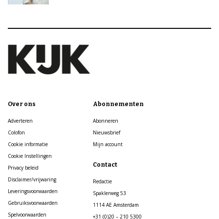
Over ons
Abonnementen
Adverteren
Abonneren
Colofon
Nieuwsbrief
Cookie informatie
Mijn account
Cookie Instellingen
Contact
Privacy beleid
Disclaimer/vrijwaring
Redactie
Leveringsvoorwaarden
Spaklerweg 53
Gebruiksvoorwaarden
1114 AE Amsterdam
Spelvoorwaarden
+31 (0)20 – 210 5300