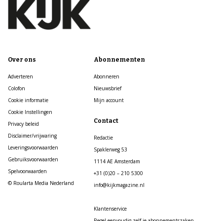
Over ons
Abonnementen
Adverteren
Abonneren
Colofon
Nieuwsbrief
Cookie informatie
Mijn account
Cookie Instellingen
Contact
Privacy beleid
Disclaimer/vrijwaring
Redactie
Leveringsvoorwaarden
Spaklerweg 53
Gebruiksvoorwaarden
1114 AE Amsterdam
Spelvoorwaarden
+31 (0)20 – 210 5300
© Roularta Media Nederland
info@kijkmagazine.nl
Klantenservice
Regel eenvoudig zelf je abonnementszaken