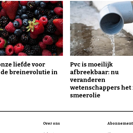
onze liefde voor
Pvc is moeilijk
 de breinevolutie in
afbreekbaar: nu
veranderen
wetenschappers het 
smeerolie
Over ons
Abonnement