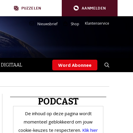
PUZZELEN
AANMELDEN
Klantenservice
Nieuwsbrief
Shop
 DIGITAAL
Word Abonnee
PODCAST
De inhoud op deze pagina wordt
momenteel geblokkeerd om jouw
cookie-keuzes te respecteren.
Klik hier