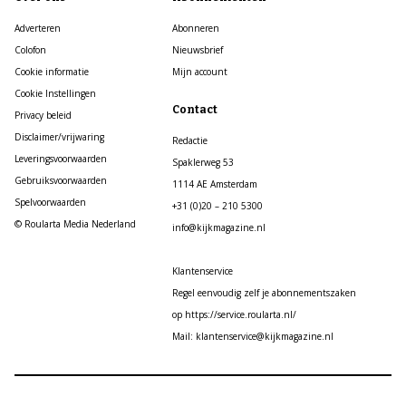
Adverteren
Abonneren
Colofon
Nieuwsbrief
Cookie informatie
Mijn account
Cookie Instellingen
Contact
Privacy beleid
Disclaimer/vrijwaring
Redactie
Leveringsvoorwaarden
Spaklerweg 53
Gebruiksvoorwaarden
1114 AE Amsterdam
Spelvoorwaarden
+31 (0)20 – 210 5300
© Roularta Media Nederland
info@kijkmagazine.nl
Klantenservice
Regel eenvoudig zelf je abonnementszaken
op https://service.roularta.nl/
Mail: klantenservice@kijkmagazine.nl