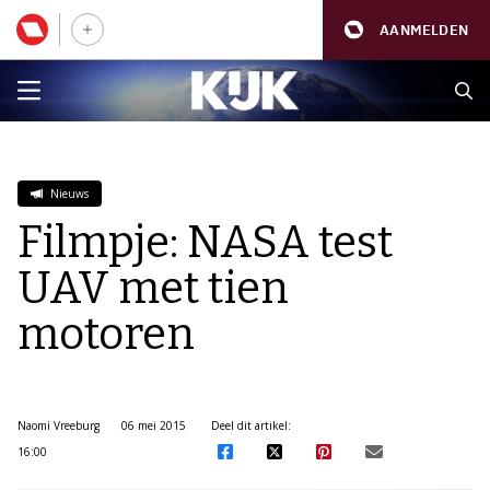
AANMELDEN
Nieuws
Filmpje: NASA test
UAV met tien
motoren
Naomi Vreeburg
06 mei 2015
Deel dit artikel:
16:00