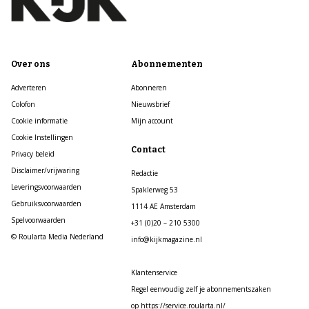
Over ons
Abonnementen
Adverteren
Abonneren
Colofon
Nieuwsbrief
Cookie informatie
Mijn account
Cookie Instellingen
Contact
Privacy beleid
Disclaimer/vrijwaring
Redactie
Leveringsvoorwaarden
Spaklerweg 53
Gebruiksvoorwaarden
1114 AE Amsterdam
Spelvoorwaarden
+31 (0)20 – 210 5300
© Roularta Media Nederland
info@kijkmagazine.nl
Klantenservice
Regel eenvoudig zelf je abonnementszaken
op https://service.roularta.nl/