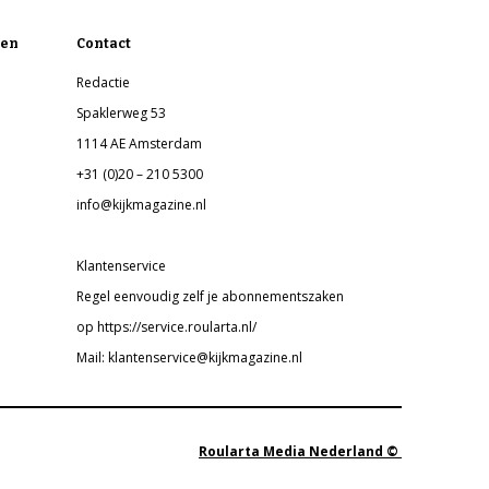
en
Contact
Redactie
Spaklerweg 53
1114 AE Amsterdam
+31 (0)20 – 210 5300
info@kijkmagazine.nl
Klantenservice
Regel eenvoudig zelf je abonnementszaken
op https://service.roularta.nl/
Mail: klantenservice@kijkmagazine.nl
Roularta Media Nederland ©