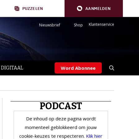
PUZZELEN
AANMELDEN
Klantenservice
Nieuwsbrief
Shop
 DIGITAAL
Word Abonnee
PODCAST
De inhoud op deze pagina wordt
momenteel geblokkeerd om jouw
cookie-keuzes te respecteren.
Klik hier