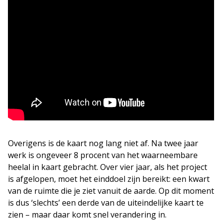
Overigens is de kaart nog lang niet af. Na twee jaar
werk is ongeveer 8 procent van het waarneembare
heelal in kaart gebracht. Over vier jaar, als het project
is afgelopen, moet het einddoel zijn bereikt: een kwart
van de ruimte die je ziet vanuit de aarde. Op dit moment
is dus ‘slechts’ een derde van de uiteindelijke kaart te
zien – maar daar komt snel verandering in.