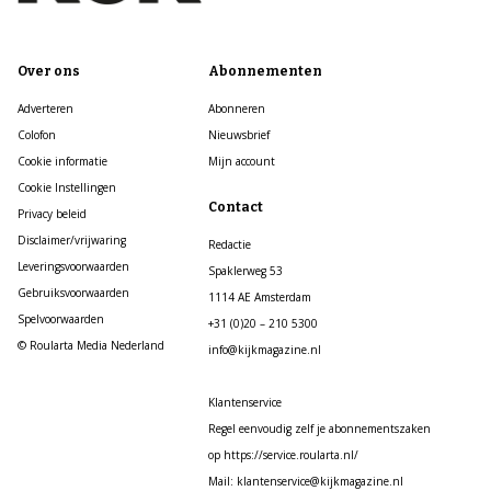
Over ons
Abonnementen
Adverteren
Abonneren
Colofon
Nieuwsbrief
Cookie informatie
Mijn account
Cookie Instellingen
Contact
Privacy beleid
Disclaimer/vrijwaring
Redactie
Leveringsvoorwaarden
Spaklerweg 53
Gebruiksvoorwaarden
1114 AE Amsterdam
Spelvoorwaarden
+31 (0)20 – 210 5300
© Roularta Media Nederland
info@kijkmagazine.nl
Klantenservice
Regel eenvoudig zelf je abonnementszaken
op https://service.roularta.nl/
Mail: klantenservice@kijkmagazine.nl