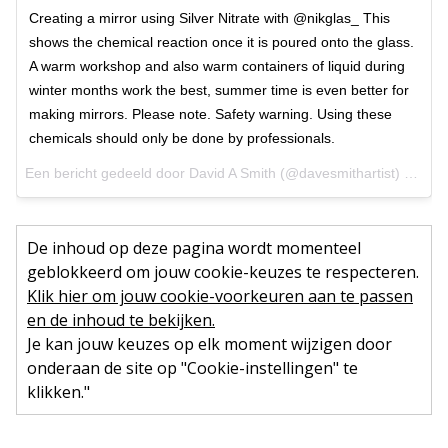
Creating a mirror using Silver Nitrate with @nikglas_ This
shows the chemical reaction once it is poured onto the glass.
A warm workshop and also warm containers of liquid during
winter months work the best, summer time is even better for
making mirrors. Please note. Safety warning. Using these
chemicals should only be done by professionals.
Een bericht gedeeld door David A Smith (@davesmithartist) op
14 
De inhoud op deze pagina wordt momenteel
geblokkeerd om jouw cookie-keuzes te respecteren.
Klik hier om jouw cookie-voorkeuren aan te passen
en de inhoud te bekijken.
Je kan jouw keuzes op elk moment wijzigen door
onderaan de site op "Cookie-instellingen" te
klikken."