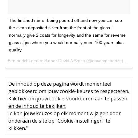
The finished mirror being poured off and now you can see
the clean deposited silver from the front of the glass. I
normally give 2 coats for longevity and the same for reverse
glass signs where you would normally need 100 years plus
quality.
Een bericht gedeeld door David A Smith (@davesmithartist) op
14 
De inhoud op deze pagina wordt momenteel
geblokkeerd om jouw cookie-keuzes te respecteren.
Klik hier om jouw cookie-voorkeuren aan te passen
en de inhoud te bekijken.
Je kan jouw keuzes op elk moment wijzigen door
onderaan de site op "Cookie-instellingen" te
klikken."