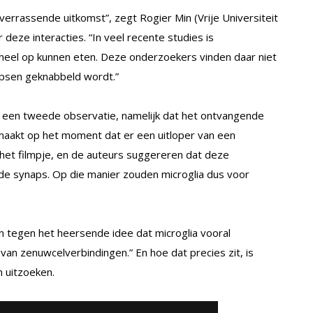
verrassende uitkomst”, zegt Rogier Min (Vrije Universiteit
eze interacties. “In veel recente studies is
eheel op kunnen eten. Deze onderzoekers vinden daar niet
napsen geknabbeld wordt.”
een tweede observatie, namelijk dat het ontvangende
 maakt op het moment dat er een uitloper van een
p het filmpje, en de auteurs suggereren dat deze
n de synaps. Op die manier zouden microglia dus voor
in tegen het heersende idee dat microglia vooral
 van zenuwcelverbindingen.” En hoe dat precies zit, is
n uitzoeken.