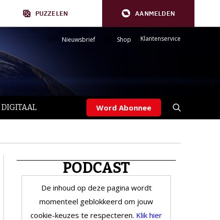
PUZZELEN
AANMELDEN
Klantenservice
Nieuwsbrief
Shop
 DIGITAAL
Word Abonnee
PODCAST
De inhoud op deze pagina wordt
momenteel geblokkeerd om jouw
cookie-keuzes te respecteren.
Klik hier