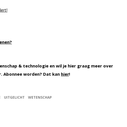
ert!
senen?
enschap & technologie en wil je hier graag meer over
r. Abonnee worden? Dat kan
!
hier
E
UITGELICHT
WETENSCHAP