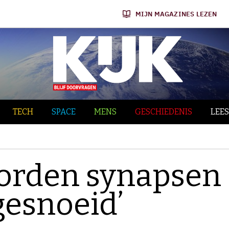
MIJN MAGAZINES LEZEN
TECH
SPACE
MENS
GESCHIEDENIS
LEES
worden synapsen
‘gesnoeid’