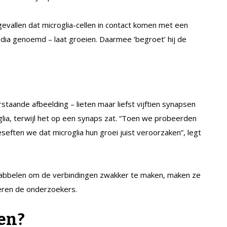
gevallen dat microglia-cellen in contact komen met een
dia genoemd – laat groeien. Daarmee ‘begroet’ hij de
rstaande afbeelding – lieten maar liefst vijftien synapsen
oglia, terwijl het op een synaps zat. “Toen we probeerden
seften we dat microglia hun groei juist veroorzaken”, legt
.
knabbelen om de verbindingen zwakker te maken, maken ze
deren de onderzoekers.
en?