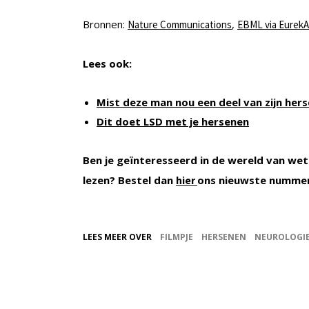
Bronnen:
,
Nature Communications
EBML via EurekAl
Lees ook:
Mist deze man nou een deel van zijn her
Dit doet LSD met je hersenen
Ben je geïnteresseerd in de wereld van wet
lezen? Bestel dan
ons nieuwste numme
hier
LEES MEER OVER
FILMPJE
HERSENEN
NEUROLOGI