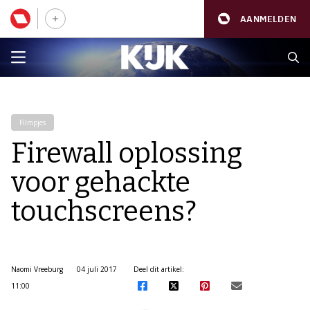
AANMELDEN
Filmpjes
Firewall oplossing
voor gehackte
touchscreens?
Naomi Vreeburg
04 juli 2017
Deel dit artikel:
11:00