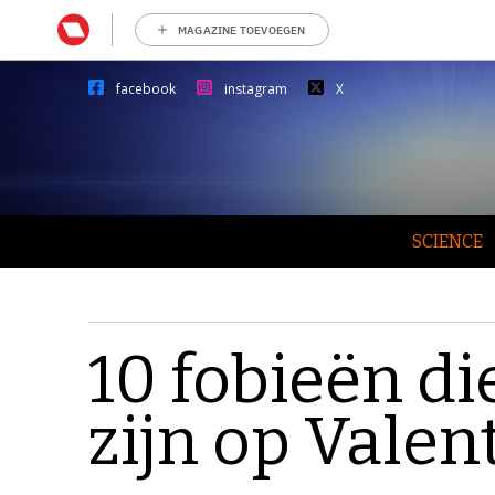
MAGAZINE TOEVOEGEN
facebook
instagram
X
SCIENCE
10 fobieën di
zijn op Valen