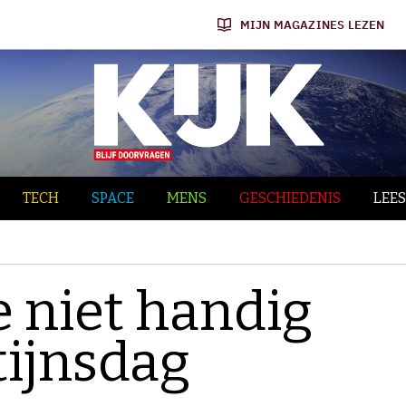
MIJN MAGAZINES LEZEN
TECH
SPACE
MENS
GESCHIEDENIS
LEES
e niet handig
tijnsdag