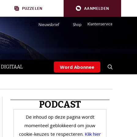
PUZZELEN
AANMELDEN
Klantenservice
Nieuwsbrief
Shop
 DIGITAAL
Word Abonnee
PODCAST
De inhoud op deze pagina wordt
momenteel geblokkeerd om jouw
cookie-keuzes te respecteren.
Klik hier