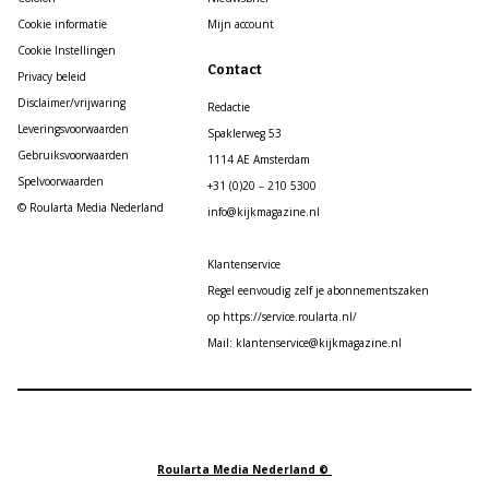
Cookie informatie
Mijn account
Cookie Instellingen
Contact
Privacy beleid
Disclaimer/vrijwaring
Redactie
Leveringsvoorwaarden
Spaklerweg 53
Gebruiksvoorwaarden
1114 AE Amsterdam
Spelvoorwaarden
+31 (0)20 – 210 5300
© Roularta Media Nederland
info@kijkmagazine.nl
Klantenservice
Regel eenvoudig zelf je abonnementszaken
op https://service.roularta.nl/
Mail: klantenservice@kijkmagazine.nl
Roularta Media Nederland ©