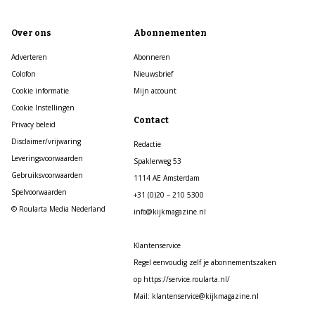
Over ons
Abonnementen
Adverteren
Abonneren
Colofon
Nieuwsbrief
Cookie informatie
Mijn account
Cookie Instellingen
Contact
Privacy beleid
Disclaimer/vrijwaring
Redactie
Leveringsvoorwaarden
Spaklerweg 53
Gebruiksvoorwaarden
1114 AE Amsterdam
Spelvoorwaarden
+31 (0)20 – 210 5300
© Roularta Media Nederland
info@kijkmagazine.nl
Klantenservice
Regel eenvoudig zelf je abonnementszaken
op https://service.roularta.nl/
Mail: klantenservice@kijkmagazine.nl