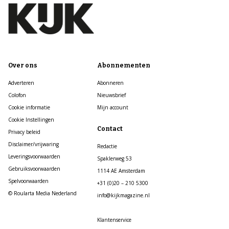
Over ons
Abonnementen
Adverteren
Abonneren
Colofon
Nieuwsbrief
Cookie informatie
Mijn account
Cookie Instellingen
Contact
Privacy beleid
Disclaimer/vrijwaring
Redactie
Leveringsvoorwaarden
Spaklerweg 53
Gebruiksvoorwaarden
1114 AE Amsterdam
Spelvoorwaarden
+31 (0)20 – 210 5300
© Roularta Media Nederland
info@kijkmagazine.nl
Klantenservice