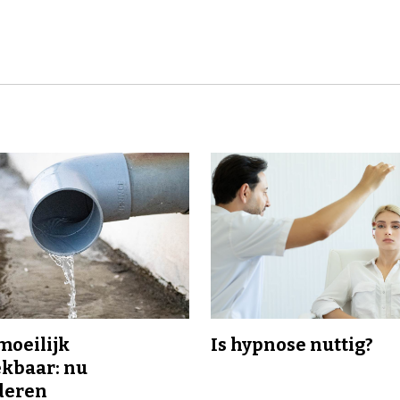
 moeilijk
Is hypnose nuttig?
kbaar: nu
deren