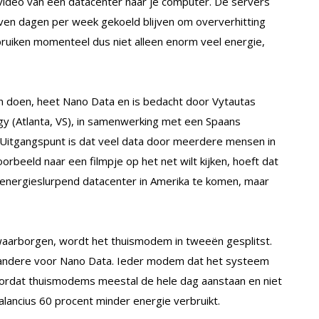
e video van een datacenter naar je computer. De servers
ven dagen per week gekoeld blijven om oververhitting
ruiken momenteel dus niet alleen enorm veel energie,
n doen, heet Nano Data en is bedacht door Vytautas
ogy (Atlanta, VS), in samenwerking met een Spaans
 Uitgangspunt is dat veel data door meerdere mensen in
orbeeld naar een filmpje op het net wilt kijken, hoeft dat
 energieslurpend datacenter in Amerika te komen, maar
 waarborgen, wordt het thuismodem in tweeën gesplitst.
t andere voor Nano Data. Ieder modem dat het systeem
oordat thuismodems meestal de hele dag aanstaan en niet
lancius 60 procent minder energie verbruikt.