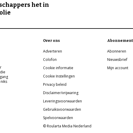
chappers het in
olie
Over ons
Abonnement
Adverteren
Abonneren
Colofon
Nieuwsbrief
r
Cookie informatie
Mijn account
 die
Cookie Instellingen
pgang
 niks
Privacy beleid
Disclaimer/vrijwaring
Leveringsvoorwaarden
Gebruiksvoorwaarden
Spelvoorwaarden
© Roularta Media Nederland