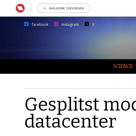
MAGAZINE TOEVOEGEN
facebook
instagram
X
SCIENCE
Gesplitst mo
datacenter