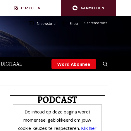
PUZZELEN
AANMELDEN
Klantenservice
Nieuwsbrief
Shop
 DIGITAAL
Word Abonnee
PODCAST
De inhoud op deze pagina wordt
momenteel geblokkeerd om jouw
cookie-keuzes te respecteren.
Klik hier