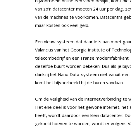
bijvoorbeeld online een video bekijkt, komt di
van zo’n datacenter moeten 24 uur per dag, ze
van de machines te voorkomen. Datacentra geb
maar kosten ook veel geld.
Een nieuw systeem dat daar iets aan moet gaa
Valancius van het Georgia Institute of Technol
telecombedrijf en een Franse modemfabrikant.
dezelfde buurt worden bekeken. Dus als je bijvo
dankzij het Nano Data-systeem niet vanuit een
komt het bijvoorbeeld bij de buren vandaan.
Om de veiligheid van de internetverbinding te
Het ene deel is voor het gewone internet, he
heeft, wordt daardoor een klein datacenter. D
gekoeld hoeven te worden, wordt er volgens Va