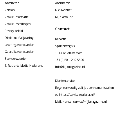
Adverteren
Abonneren
Colofon
Nieuwsbrief
Cookie informatie
Mijn account
Cookie Instellingen
Contact
Privacy beleid
Disclaimer/vrijwaring
Redactie
Leveringsvoorwaarden
Spaklerweg 53
Gebruiksvoorwaarden
1114 AE Amsterdam
Spelvoorwaarden
+31 (0)20 – 210 5300
© Roularta Media Nederland
info@kijkmagazine.nl
Klantenservice
Regel eenvoudig zelf je abonnementszaken
op https://service.roularta.nl/
Mail: klantenservice@kijkmagazine.nl