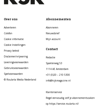
Over ons
Abonnementen
Adverteren
Abonneren
Colofon
Nieuwsbrief
Cookie informatie
Mijn account
Cookie Instellingen
Contact
Privacy beleid
Disclaimer/vrijwaring
Redactie
Leveringsvoorwaarden
Spaklerweg 53
Gebruiksvoorwaarden
1114 AE Amsterdam
Spelvoorwaarden
+31 (0)20 – 210 5300
© Roularta Media Nederland
info@kijkmagazine.nl
Klantenservice
Regel eenvoudig zelf je abonnementszaken
op https://service.roularta.nl/