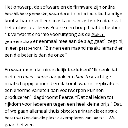
Het ontwerp, de software en de firmware zijn
online
, waardoor in principe elke handige
beschikbaar gemaakt
knutselaar er zelf een in elkaar kan zetten. En daar zal
het ontwerp volgens Pearce een hoop baat bij hebben.
“Ik verwacht enorme vooruitgang als de
Maker-
er eenmaal mee aan de slag gaat”, zegt hij
gemeenschap
in een
. “Binnen een maand maakt iemand er
persbericht
een die beter is dan de onze.”
En waar moet dat uiteindelijk toe leiden? “Ik denk dat
met een
open-source
-aanpak een
Star Trek
-achtige
maatschappij binnen bereik komt, waarin ‘replicators’
een enorme variëteit aan voorwerpen kunnen
produceren”, dagdroomt Pearce. “Dat zal leiden tot
rijkdom voor iedereen tegen een heel kleine prijs.” Dat,
of we gaan allemaal thuis
pistolen printen die een stuk
… We
beter werken dan die plastic exemplaren van laatst
gaan het zien.