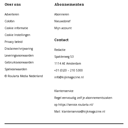
Over ons
Abonnementen
Adverteren
Abonneren
Colofon
Nieuwsbrief
Cookie informatie
Mijn account
Cookie Instellingen
Contact
Privacy beleid
Disclaimer/vrijwaring
Redactie
Leveringsvoorwaarden
Spaklerweg 53
Gebruiksvoorwaarden
1114 AE Amsterdam
Spelvoorwaarden
+31 (0)20 – 210 5300
© Roularta Media Nederland
info@kijkmagazine.nl
Klantenservice
Regel eenvoudig zelf je abonnementszaken
op https://service.roularta.nl/
Mail: klantenservice@kijkmagazine.nl