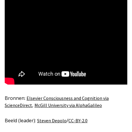
Bronnen:
Elsevier Consciousness and Cognition via
,
ScienceDirect
McGill University via AlphaGalileo
Beeld (leader):
/
Steven Depolo
CC-BY-2.0