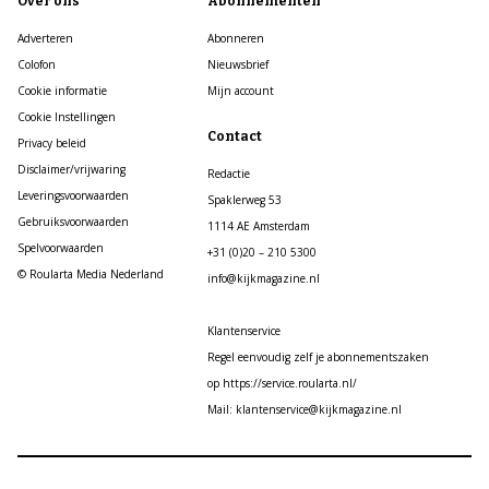
Over ons
Abonnementen
Adverteren
Abonneren
Colofon
Nieuwsbrief
Cookie informatie
Mijn account
Cookie Instellingen
Contact
Privacy beleid
Disclaimer/vrijwaring
Redactie
Leveringsvoorwaarden
Spaklerweg 53
Gebruiksvoorwaarden
1114 AE Amsterdam
Spelvoorwaarden
+31 (0)20 – 210 5300
© Roularta Media Nederland
info@kijkmagazine.nl
Klantenservice
Regel eenvoudig zelf je abonnementszaken
op https://service.roularta.nl/
Mail: klantenservice@kijkmagazine.nl