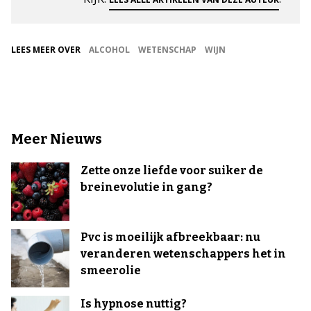
LEES MEER OVER
ALCOHOL
WETENSCHAP
WIJN
Meer Nieuws
Zette onze liefde voor suiker de
breinevolutie in gang?
Pvc is moeilijk afbreekbaar: nu
veranderen wetenschappers het in
smeerolie
Is hypnose nuttig?