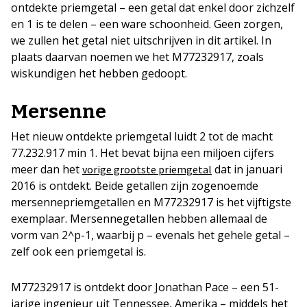
ontdekte priemgetal – een getal dat enkel door zichzelf
en 1 is te delen – een ware schoonheid. Geen zorgen,
we zullen het getal niet uitschrijven in dit artikel. In
plaats daarvan noemen we het M77232917, zoals
wiskundigen het hebben gedoopt.
Mersenne
Het nieuw ontdekte priemgetal luidt 2 tot de macht
77.232.917 min 1. Het bevat bijna een miljoen cijfers
meer dan het
dat in januari
vorige grootste priemgetal
2016 is ontdekt. Beide getallen zijn zogenoemde
mersennepriemgetallen en M77232917 is het vijftigste
exemplaar. Mersennegetallen hebben allemaal de
vorm van 2^p-1, waarbij p – evenals het gehele getal –
zelf ook een priemgetal is.
M77232917 is ontdekt door Jonathan Pace – een 51-
jarige ingenieur uit Tennessee, Amerika – middels het