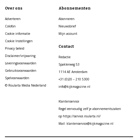
Over ons
Abonnementen
Adverteren
Abonneren
Colofon
Nieuwsbrief
Cookie informatie
Mijn account
Cookie Instellingen
Contact
Privacy beleid
Disclaimer/vrijwaring
Redactie
Leveringsvoorwaarden
Spaklerweg 53
Gebruiksvoorwaarden
1114 AE Amsterdam
Spelvoorwaarden
+31 (0)20 – 210 5300
© Roularta Media Nederland
info@kijkmagazine.nl
Klantenservice
Regel eenvoudig zelf je abonnementszaken
op https://service.roularta.nl/
Mail: klantenservice@kijkmagazine.nl