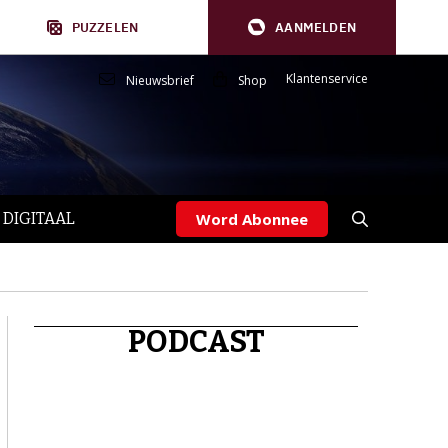
PUZZELEN
AANMELDEN
Klantenservice
Nieuwsbrief
Shop
 DIGITAAL
Word Abonnee
PODCAST