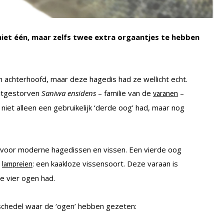
iet één, maar zelfs twee extra orgaantjes te hebben
achterhoofd, maar deze hagedis had ze wellicht echt.
itgestorven
Saniwa ensidens
– familie van de
–
varanen
iet alleen een gebruikelijk ‘derde oog’ had, maar nog
iet voor moderne hagedissen en vissen. Een vierde oog
j
: een kaakloze vissensoort. Deze varaan is
lampreien
e vier ogen had.
de schedel waar de ‘ogen’ hebben gezeten: