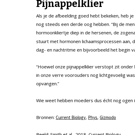
Pijnappelklier
Als je de afbeelding goed hebt bekeken, heb je 
nog steeds een derde oog hebben. “Bij de men
hormoonkliertje diep in de hersenen, de zog
stuurt met hormonen lichaamsprocessen aan, die
dag- en nachtritme en bijvoorbeeld het begin va
“Hoewel onze pijnappelklier verstopt zit onder
in onze verre voorouders nog lichtgevoelig was
opvangen.”
Wie weet hebben moeders dus écht nog ogen i
Bronnen:
,
,
Current Biology
Phys
Gizmodo
Beeld: Smith et al., 2018, Current Biology