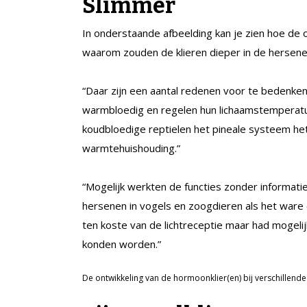
Slimmer
In onderstaande afbeelding kan je zien hoe de o
waarom zouden de klieren dieper in de hersenen
“Daar zijn een aantal redenen voor te bedenken
warmbloedig en regelen hun lichaamstemperatuu
koudbloedige reptielen het pineale systeem he
warmtehuishouding.”
“Mogelijk werkten de functies zonder informatie 
hersenen in vogels en zoogdieren als het ware 
ten koste van de lichtreceptie maar had mogeli
konden worden.”
De ontwikkeling van de hormoonklier(en) bij verschillend