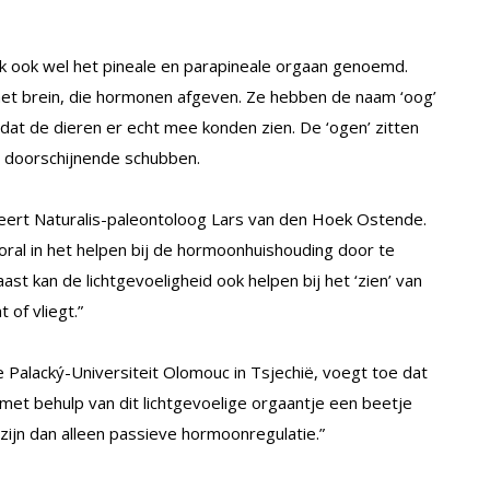
k ook wel het pineale en parapineale orgaan genoemd.
 het brein, die hormonen afgeven. Ze hebben de naam ‘oog’
at de dieren er echt mee konden zien. De ‘ogen’ zitten
t doorschijnende schubben.
deert Naturalis-paleontoloog Lars van den Hoek Ostende.
ooral in het helpen bij de hormoonhuishouding door te
t kan de lichtgevoeligheid ook helpen bij het ‘zien’ van
of vliegt.”
Palacký-Universiteit Olomouc in Tsjechië, voegt toe dat
 met behulp van dit lichtgevoelige orgaantje een beetje
 zijn dan alleen passieve hormoonregulatie.”