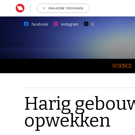
MAGAZINE TOEVOEGEN
facebook
instagram
X
SCIENCE
Harig gebouw
opwekken