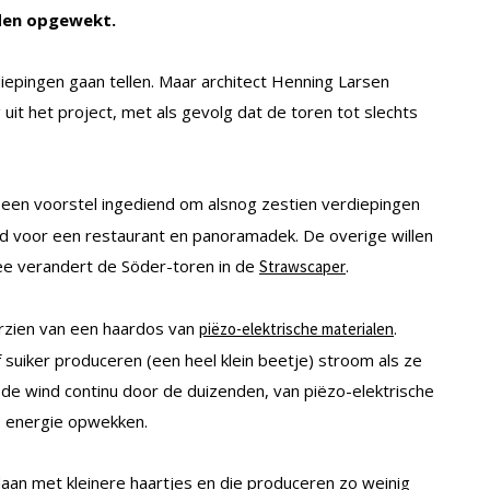
den opgewekt.
iepingen gaan tellen. Maar architect Henning Larsen
uit het project, met als gevolg dat de toren tot slechts
 een voorstel ingediend om alsnog zestien verdiepingen
ld voor een restaurant en panoramadek. De overige willen
e verandert de Söder-toren in de
.
Strawscaper
orzien van een haardos van
.
piëzo-elektrische materialen
f suiker produceren (een heel klein beetje) stroom als ze
e wind continu door de duizenden, van piëzo-elektrische
s energie opwekken.
daan met kleinere haartjes en die produceren zo weinig