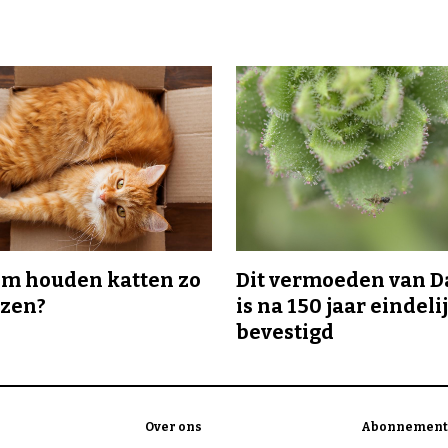
m houden katten zo
Dit vermoeden van 
ozen?
is na 150 jaar eindeli
bevestigd
Over ons
Abonnement