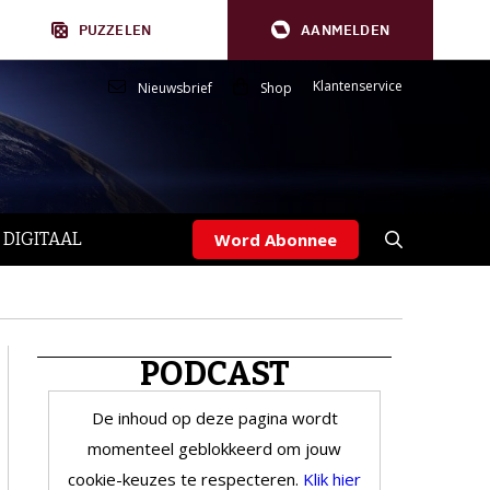
PUZZELEN
AANMELDEN
Klantenservice
Nieuwsbrief
Shop
 DIGITAAL
Word Abonnee
PODCAST
De inhoud op deze pagina wordt
momenteel geblokkeerd om jouw
cookie-keuzes te respecteren.
Klik hier