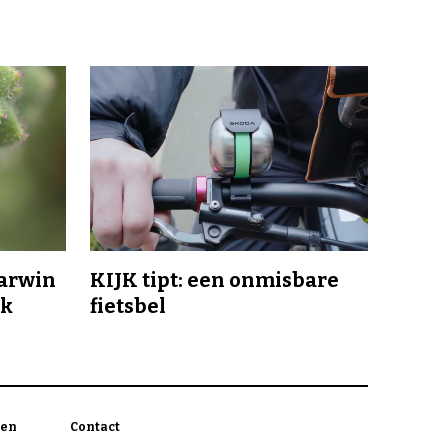
Darwin
KIJK tipt: een onmisbare
jk
fietsbel
en
Contact