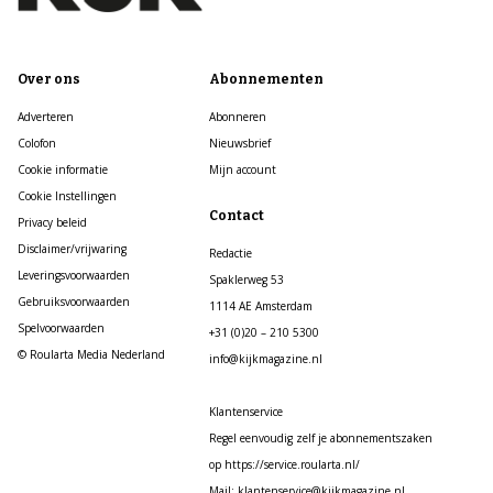
Over ons
Abonnementen
Adverteren
Abonneren
Colofon
Nieuwsbrief
Cookie informatie
Mijn account
Cookie Instellingen
Contact
Privacy beleid
Disclaimer/vrijwaring
Redactie
Leveringsvoorwaarden
Spaklerweg 53
Gebruiksvoorwaarden
1114 AE Amsterdam
Spelvoorwaarden
+31 (0)20 – 210 5300
© Roularta Media Nederland
info@kijkmagazine.nl
Klantenservice
Regel eenvoudig zelf je abonnementszaken
op https://service.roularta.nl/
Mail: klantenservice@kijkmagazine.nl